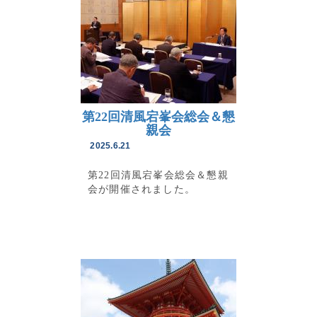
第22回清風宕峯会総会＆懇
親会
2025.6.21
第22回清風宕峯会総会＆懇親
会が開催されました。