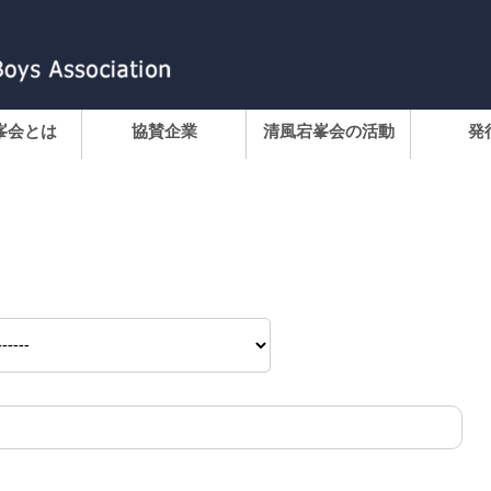
峯会とは
協賛企業
清風宕峯会の活動
発