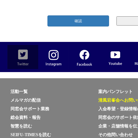
わせ及び苦情については下記の「個人情報苦情及び相談窓口」にご連絡頂けますよう
上げます。
人情報苦情及び相談窓口」
法人清風学園法人本部内 清風宕峯会事務局
06-6771-5757(代)
は清風学園の代表電話ですので、「清風宕峯会に関して」とご連絡下さい
活動一覧
案内パンフレット
メルマガの配信
清風宕峯会へお問い
同窓会サポート業務
入会希望・登録情報
総会資料・報告
同窓会のサポート依
智慧を読む
企業・店舗情報を伝
SEIFU-TIMESを読む
その他問い合わせ