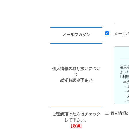
メールマ
メールマガジン
清風
個人情報の取り扱いについ
より
て
1.利
必ずお読み下さい
本会
・本
・会
・メ
・問
・当
2.第
個人情報
ご理解頂けた方はチェック
本会
して下さい。
ご本
[必須]
者へ