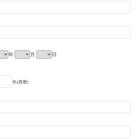
年
月
日
年(西暦)