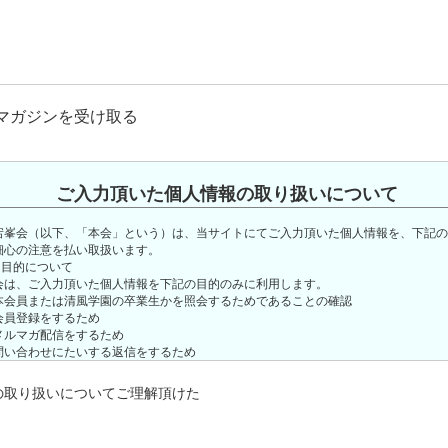
ガジンを受け取る
ご入力頂いた個人情報の取り扱いについて
宕峯会（以下、「本会」という）は、当サイトにてご入力頂いた個人情報を、下記の
細心の注意を払い取扱います。
用目的について
は、ご入力頂いた個人情報を下記の目的のみに利用します。
会員または清風学園の卒業生かを照会するためであることの確認
員登録をするため
ルマガ配信をするため
い合わせにたいする返信をするため
会から会員向けに様々な情報発信をするため
三者提供について
の取り扱いについてご理解頂けた
はご入力頂いた個人情報については第三者提供はいたしません。 3.お問い合わせ
人から、利用目的の通知、開示、内容の訂正、追加または消去、利用の停止、消去及
の提供の停止お申込みがあった場合は、これに対応させて頂きます。個人情報に関す