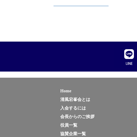
い合
申し
「個
学校
TEL: 
上記
Home
清風宕峯会とは
入会するには
会長からのご挨拶
役員一覧
協賛企業一覧